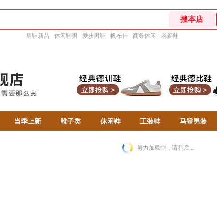
男鞋新品
休闲鞋男
爱步男鞋
帆布鞋
商务休闲
老爹鞋
当季上新
靴子类
休闲鞋
工装鞋
马登男装
努力加载中，请稍后...