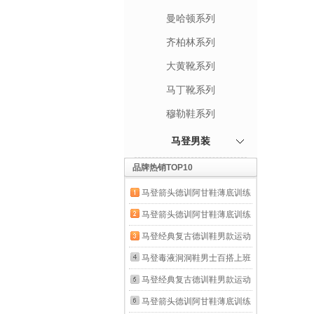
曼哈顿系列
齐柏林系列
大黄靴系列
马丁靴系列
穆勒鞋系列
马登男装
品牌热销TOP10
马登箭头德训阿甘鞋薄底训练
健身板鞋网面透气运动男士夏
马登箭头德训阿甘鞋薄底训练
季休闲鞋男鞋 米白色 【男士
健身板鞋网面透气运动男士夏
马登经典复古德训鞋男款运动
休闲鞋/鞋子男款/男鞋春秋款/
季休闲鞋男鞋 米白色 【男士
休闲板鞋小白鞋平底健身训练
马登毒液洞洞鞋男士百搭上班
情侣鞋】 41 男码-偏大一码
休闲鞋/鞋子男款/男鞋春秋款/
阿甘鞋子 灰色 【经典款】百
通勤沙滩鞋户外穿全包头透气
马登经典复古德训鞋男款运动
情侣鞋】 42 男码-偏大一码
搭舒适户外骑行鞋 42
涉水凉鞋夏 黑色（通勤/休
休闲板鞋小白鞋平底健身训练
马登箭头德训阿甘鞋薄底训练