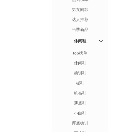
男女同款
达人推荐
当季新品
休闲鞋
top榜单
休闲鞋
德训鞋
板鞋
帆布鞋
薄底鞋
小白鞋
厚底德训