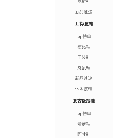
宽楦鞋
新品速递
工装/皮鞋
top榜单
德比鞋
工装鞋
袋鼠鞋
新品速递
休闲皮鞋
复古慢跑鞋
top榜单
老爹鞋
阿甘鞋