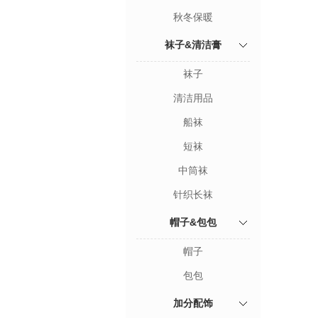
秋冬保暖
袜子&清洁膏
袜子
清洁用品
船袜
短袜
中筒袜
针织长袜
帽子&包包
帽子
包包
加分配饰