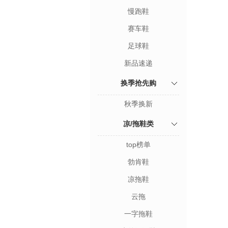
慢跑鞋
赛车鞋
足球鞋
新品速递
换季抢先购
秋季换新
凉/拖鞋类
top榜单
勃肯鞋
凉拖鞋
云拖
一字拖鞋