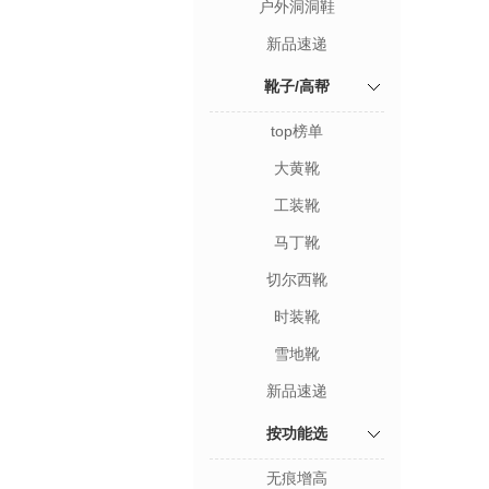
户外洞洞鞋
新品速递
靴子/高帮
top榜单
大黄靴
工装靴
马丁靴
切尔西靴
时装靴
雪地靴
新品速递
按功能选
无痕增高