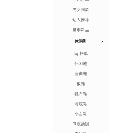
男女同款
达人推荐
当季新品
休闲鞋
top榜单
休闲鞋
德训鞋
板鞋
帆布鞋
薄底鞋
小白鞋
厚底德训