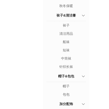
秋冬保暖
袜子&清洁膏
袜子
清洁用品
船袜
短袜
中筒袜
针织长袜
帽子&包包
帽子
包包
加分配饰