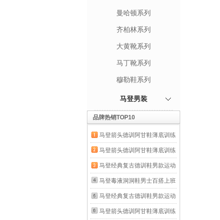
曼哈顿系列
齐柏林系列
大黄靴系列
马丁靴系列
穆勒鞋系列
马登男装
品牌热销TOP10
马登箭头德训阿甘鞋薄底训练
健身板鞋网面透气运动男士夏
马登箭头德训阿甘鞋薄底训练
季休闲鞋男鞋 米白色 【男士
健身板鞋网面透气运动男士夏
马登经典复古德训鞋男款运动
休闲鞋/鞋子男款/男鞋春秋款/
季休闲鞋男鞋 米白色 【男士
休闲板鞋小白鞋平底健身训练
马登毒液洞洞鞋男士百搭上班
情侣鞋】 41 男码-偏大一码
休闲鞋/鞋子男款/男鞋春秋款/
阿甘鞋子 灰色 【经典款】百
通勤沙滩鞋户外穿全包头透气
马登经典复古德训鞋男款运动
情侣鞋】 42 男码-偏大一码
搭舒适户外骑行鞋 42
涉水凉鞋夏 黑色（通勤/休
休闲板鞋小白鞋平底健身训练
马登箭头德训阿甘鞋薄底训练