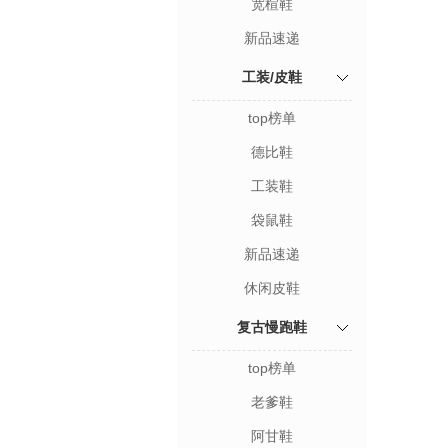
宽楦鞋
新品速递
工装/皮鞋
top榜单
德比鞋
工装鞋
袋鼠鞋
新品速递
休闲皮鞋
复古慢跑鞋
top榜单
老爹鞋
阿甘鞋