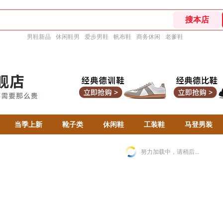
男鞋新品
休闲鞋男
爱步男鞋
帆布鞋
商务休闲
老爹鞋
当季上新
靴子类
休闲鞋
工装鞋
马登男装
努力加载中，请稍后...