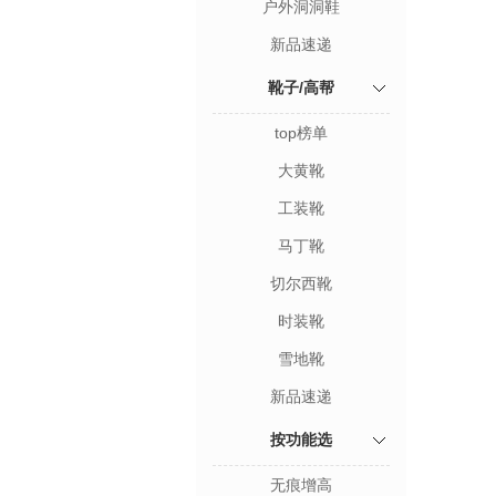
户外洞洞鞋
新品速递
靴子/高帮
top榜单
大黄靴
工装靴
马丁靴
切尔西靴
时装靴
雪地靴
新品速递
按功能选
无痕增高