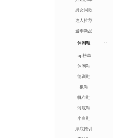
男女同款
达人推荐
当季新品
休闲鞋
top榜单
休闲鞋
德训鞋
板鞋
帆布鞋
薄底鞋
小白鞋
厚底德训