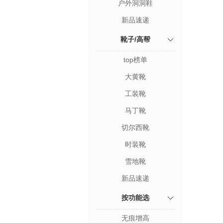
户外洞洞鞋
新品速递
靴子/高帮
top榜单
大黄靴
工装靴
马丁靴
切尔西靴
时装靴
雪地靴
新品速递
按功能选
无痕增高