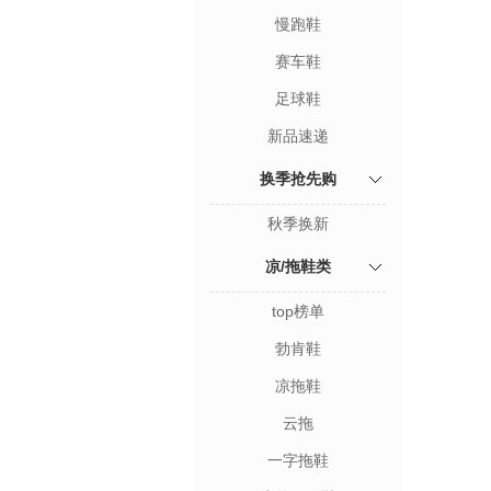
慢跑鞋
赛车鞋
足球鞋
新品速递
换季抢先购
秋季换新
凉/拖鞋类
top榜单
勃肯鞋
凉拖鞋
云拖
一字拖鞋