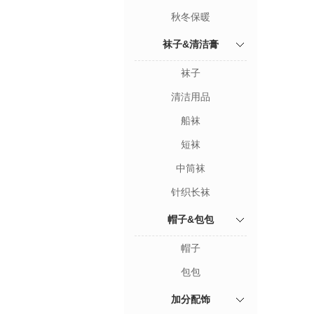
秋冬保暖
袜子&清洁膏
袜子
清洁用品
船袜
短袜
中筒袜
针织长袜
帽子&包包
帽子
包包
加分配饰