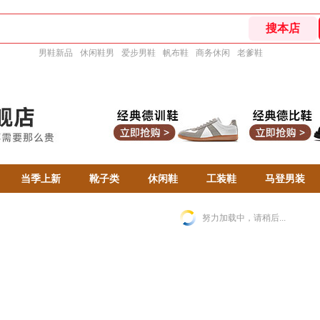
男鞋新品
休闲鞋男
爱步男鞋
帆布鞋
商务休闲
老爹鞋
当季上新
靴子类
休闲鞋
工装鞋
马登男装
努力加载中，请稍后...