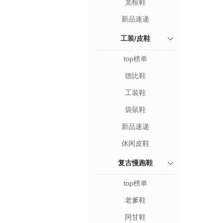
宽楦鞋
新品速递
工装/皮鞋
top榜单
德比鞋
工装鞋
袋鼠鞋
新品速递
休闲皮鞋
复古慢跑鞋
top榜单
老爹鞋
阿甘鞋