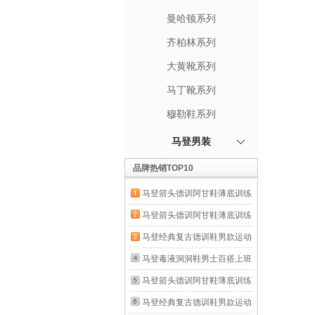
曼哈顿系列
齐柏林系列
大黄靴系列
马丁靴系列
穆勒鞋系列
马登男装
品牌热销TOP10
马登箭头德训阿甘鞋薄底训练
健身板鞋网面透气运动男士夏
马登箭头德训阿甘鞋薄底训练
季休闲鞋男鞋 米白色 【男士
健身板鞋网面透气运动男士夏
马登经典复古德训鞋男款运动
休闲鞋/鞋子男款/男鞋春秋款/
季休闲鞋男鞋 米白色 【男士
休闲板鞋小白鞋平底健身训练
马登毒液洞洞鞋男士百搭上班
情侣鞋】 42 男码-偏大一码
休闲鞋/鞋子男款/男鞋春秋款/
阿甘鞋子 灰色 【经典款】百
通勤沙滩鞋户外穿全包头透气
马登箭头德训阿甘鞋薄底训练
情侣鞋】 41 男码-偏大一码
搭舒适户外骑行鞋 42
涉水凉鞋夏 黑色（通勤/休
健身板鞋网面透气运动男士夏
马登经典复古德训鞋男款运动