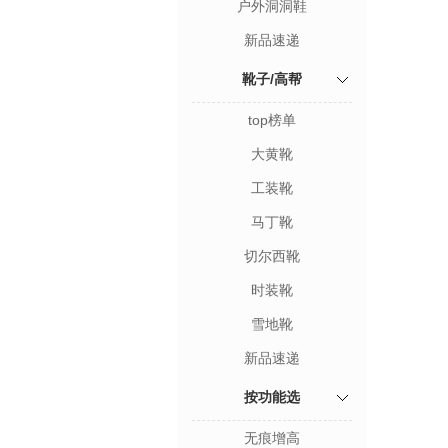
户外洞洞鞋
新品速递
靴子/高帮
top榜单
大黄靴
工装靴
马丁靴
切尔西靴
时装靴
雪地靴
新品速递
按功能选
无痕增高