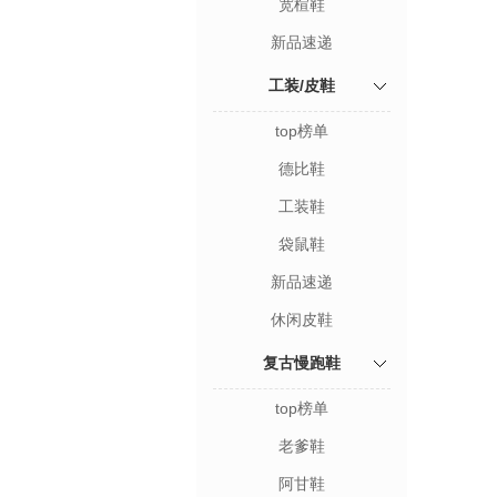
宽楦鞋
新品速递
工装/皮鞋
top榜单
德比鞋
工装鞋
袋鼠鞋
新品速递
休闲皮鞋
复古慢跑鞋
top榜单
老爹鞋
阿甘鞋