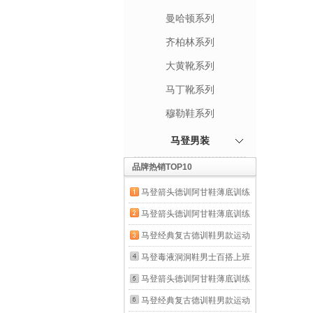
曼哈顿系列
齐柏林系列
大黄靴系列
马丁靴系列
穆勒鞋系列
马登男装
品牌热销TOP10
马登箭头德训阿甘鞋薄底训练
健身板鞋网面透气运动男士夏
马登箭头德训阿甘鞋薄底训练
季休闲鞋男鞋 米白色 【男士
健身板鞋网面透气运动男士夏
马登经典复古德训鞋男款运动
休闲鞋/鞋子男款/男鞋春秋款/
季休闲鞋男鞋 米白色 【男士
休闲板鞋小白鞋平底健身训练
马登毒液洞洞鞋男士百搭上班
情侣鞋】 42 男码-偏大一码
休闲鞋/鞋子男款/男鞋春秋款/
阿甘鞋子 灰色 【经典款】百
通勤沙滩鞋户外穿全包头透气
马登箭头德训阿甘鞋薄底训练
情侣鞋】 41 男码-偏大一码
搭舒适户外骑行鞋 42
涉水凉鞋夏 黑色（通勤/休
健身板鞋网面透气运动男士夏
马登经典复古德训鞋男款运动