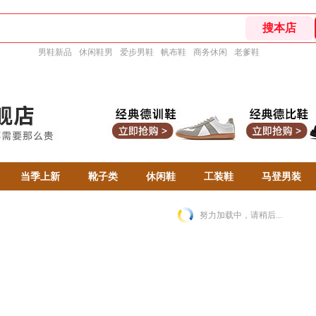
男鞋新品
休闲鞋男
爱步男鞋
帆布鞋
商务休闲
老爹鞋
当季上新
靴子类
休闲鞋
工装鞋
马登男装
努力加载中，请稍后...