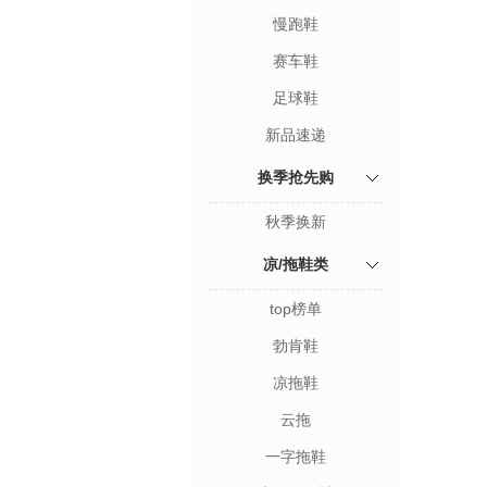
慢跑鞋
赛车鞋
足球鞋
新品速递
换季抢先购
秋季换新
凉/拖鞋类
top榜单
勃肯鞋
凉拖鞋
云拖
一字拖鞋