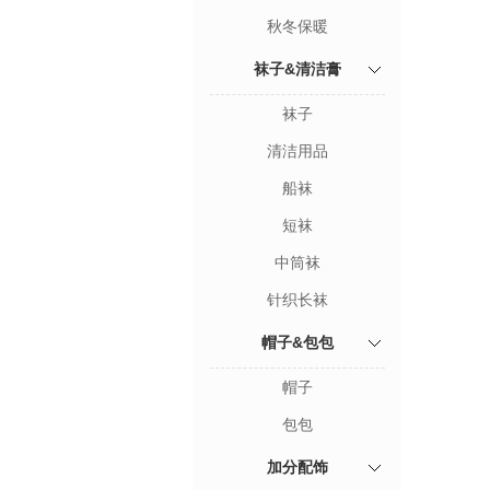
秋冬保暖
袜子&清洁膏
袜子
清洁用品
船袜
短袜
中筒袜
针织长袜
帽子&包包
帽子
包包
加分配饰