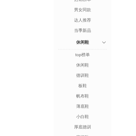
男女同款
达人推荐
当季新品
休闲鞋
top榜单
休闲鞋
德训鞋
板鞋
帆布鞋
薄底鞋
小白鞋
厚底德训